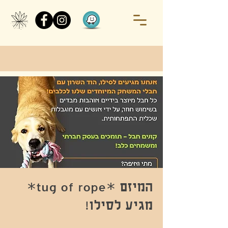
המיזם *tug of rope*
מגיע לסילו!