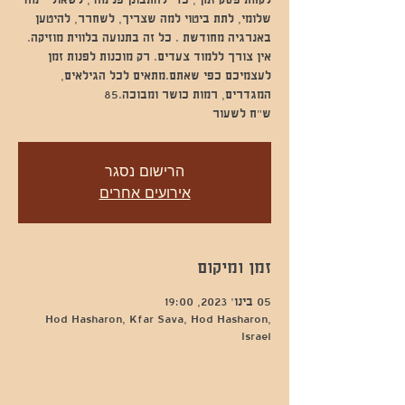
לקחת פסק זמן , כדי להתבונן פנימה , לשאול - מה
שלומי, לתת ביטוי למה שצריך, לשחרר, להיטען
באנרגיה מחודשת . כל זה בתנועה בלווית מוזיקה.
אין צורך ללמוד צעדים. רק מוכנות לפנות זמן
לעצמיכם כפי שאתם.מתאים לכל הגילאים,
ש״ח לשעור
הרישום נסגר
אירועים אחרים
זמן ומיקום
05 בינו׳ 2023, 19:00
Hod Hasharon, Kfar Sava, Hod Hasharon,
Israel