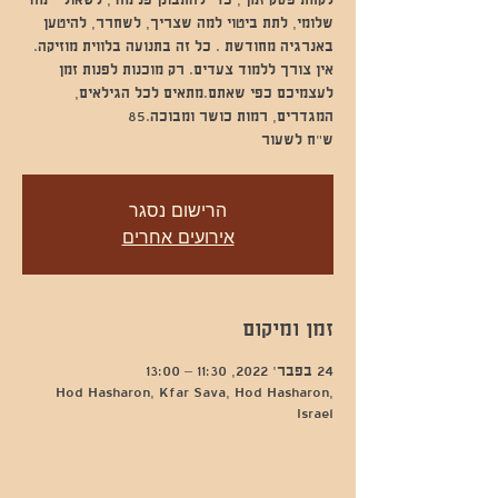
לקחת פסק זמן , כדי להתבונן פנימה , לשאול - מה
שלומי, לתת ביטוי למה שצריך, לשחרר, להיטען
באנרגיה מחודשת . כל זה בתנועה בלווית מוזיקה.
אין צורך ללמוד צעדים. רק מוכנות לפנות זמן
לעצמיכם כפי שאתם.מתאים לכל הגילאים,
ש״ח לשעור
הרישום נסגר
אירועים אחרים
זמן ומיקום
24 בפבר׳ 2022, 11:30 – 13:00
Hod Hasharon, Kfar Sava, Hod Hasharon,
Israel