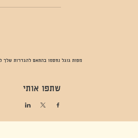
מפות גוגל נחסמו בהתאם להגדרות שלך לנתו
שתפו אותי
קונטקט,ריקוד,תנועה,אקסטטיק,אקסטטיק דאנס, מסי