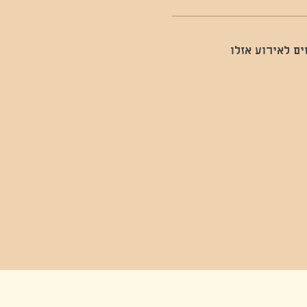
ם לאירוע אזלו
יט יום , פסטיבל,פסטיבל בשרון קטנקט ,