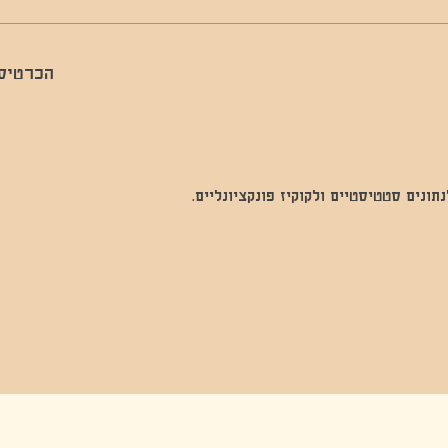
הכרטיסי
נים סטטיסטיים ולקוקיז פונקציונליים.
בה, חגיגה , סדנאות , אמבטיות קרח,סווט לודג, ארוחה הודית, קבל שבת,ירון פאר,רותם בר אור ,קונטקט ג'אם ,איריס נייס, פרפורמנס,סרטים , אמנות ,טבי,גוף ,מיצג, אוכל צמחוני ,ריטר
אימפרוביזציה