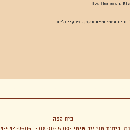
Hod Hasharon, Kfar
נים סטטיסטיים ולקוקיז פונקציונליים.
בה, חגיגה , סדנאות , אמבטיות קרח,סווט לודג, ארוחה הודית, קבל שבת,ירון פאר,רותם בר אור ,קונטקט ג'אם ,איריס נייס, פרפורמנס,סרטים , אמנות ,טבי,גוף ,מיצג, אוכל צמחוני ,ריטר
אימפרוביזציה
- בית קפה-
 בימים שני עד שישי -08:00-15:00 -
4-544-9505