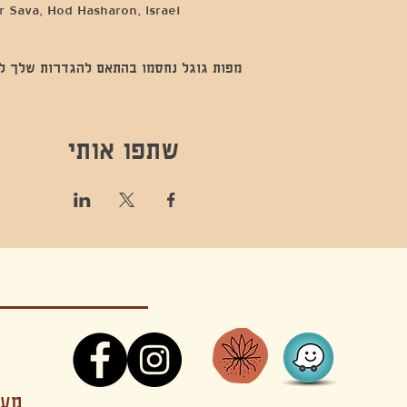
 Sava, Hod Hasharon, Israel
מפות גוגל נחסמו בהתאם להגדרות שלך לנתו
שתפו אותי
קונטקט,ריקוד,תנועה,אקסטטיק,אקסטטיק דאנס, מסי
מענה