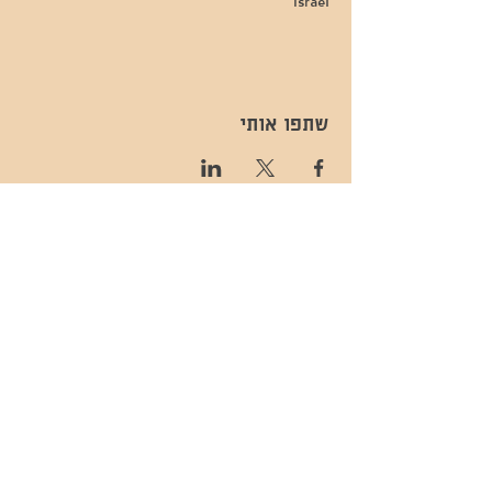
Israel
שתפו אותי
- השכרות ואירועים - 052-829-8811
- בית קפה-
מענה בימים שני עד שישי -08:00-
054-544-9505
15:00 -