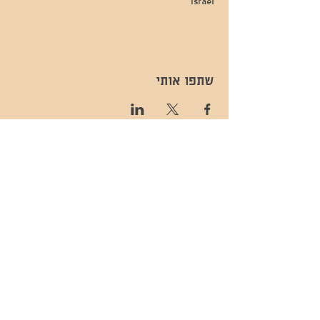
Israel
שתפו אותי
- השכרות ואירועים - 052-829-8811
- בית קפה-
מענה בימים שני עד שישי -08:00-
054-544-9505
15:00 -