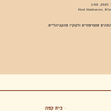
Hod Hasharon, Kfar
נים סטטיסטיים ולקוקיז פונקציונליים.
בה, חגיגה , סדנאות , אמבטיות קרח,סווט לודג, ארוחה הודית, קבל שבת,ירון פאר,רותם בר אור ,קונטקט ג'אם ,איריס נייס, פרפורמנס,סרטים , אמנות ,טבי,גוף ,מיצג, אוכל צמחוני ,ריטר
אימפרוביזציה
- בית קפה-