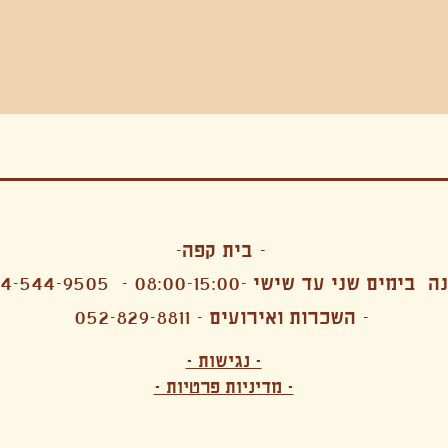
בה, חגיגה , סדנאות , אמבטיות קרח,סווט לודג, ארוחה הודית, קבל שבת,ירון פאר,רותם בר אור ,קונטקט ג'אם ,איריס נייס, פרפורמנס,סרטים , אמנות ,טבי,גוף ,מיצג, אוכל צמחוני ,ריטר
אימפרוביזציה
- בית קפה-
 בימים שני עד שישי -08:00-15:00 -
4-544-9505
- השכרות ואירועים - 052-829-8811
הפקות מקצועיות ארועי חברה קטנים רעיונות לארועי חברה ארועי חברה הוצאה מוכרת ארועי חברה בתל 
לעובדים משאבי אנוש רווחה מנהלות משאבי אנוש HR מנהלות רווחה הפקת ארועים לארגונים רכזי משאבי אנוש מנהלות משאבי אנוש בהייטק משאבי אנוש בהייטק ארועים קטנים עד 150 ארועים בינוניים עד 250 אווירה כפקית שדות אירוח מהלב בת מצווה בר מצווה חת
ות עם חללים פרטיים מדיטציה יוגה פילאטיס ניקוי רעלים סטודיו להשכרה בתל אביב חללי עבודה סטודיו לאמנים להשכרה סדנאות בישול סדנאות קליעה סדנאות תיפוף סדנאות נגרות סטודיו ל
- נגישות -
ירקות אורגני מהגינה צמחוני בהוד השרון טבעוני בהוד השרון שייקים מיצים תפריט עסקיות תפריט משלוחים קפה סילו קמבוצ'ה ארוחת בוקר VEGAN MENU VEGETERIAN MENU מנות פתיחה כריכים סלטים לאכול עם העיניים פאלאטס קוקטיילים בוריטו ארוחת בוקר זוגית ארוחת צהריים צ
- מדיניות פרטיות -