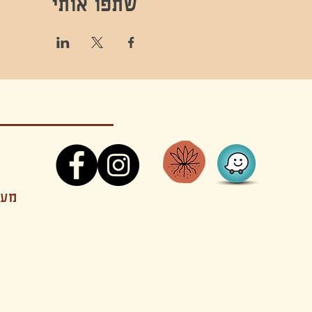
שתפו אותי
קונטקט,ריקוד,תנועה,אקסטטיק,אקסטטיק דאנס, מסי
מענה
קטנים בהוד השרון סטודיו להשכרה חוגים סדנאות הרצאות פעילויות להורים וילדים ארועים אינטימיים קולינריה עכשווית אווירה קסומה בשרון מסיבות פרטיות מסעדה בשד
נשכח ילדים חלל לארוע פרטי חלל הרצאות חלל הופעות חלל הרצאות וארועים עסקיים אולמות ארועים בוטיק ארועים משפחתיים אווירת שאנטי אווירת סיני