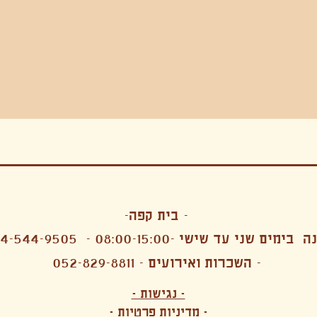
בה, חגיגה , סדנאות , אמבטיות קרח,סווט לודג, ארוחה הודית, קבל שבת,ירון פאר,רותם בר אור ,קונטקט ג'אם ,איריס נייס, פרפורמנס,סרטים , אמנות ,טבי,גוף ,מיצג, אוכל צמחוני ,ריטר
אימפרוביזציה
- בית קפה-
 בימים שני עד שישי -08:00-15:00 -
4-544-9505
- השכרות ואירועים - 052-829-8811
הפקות מקצועיות ארועי חברה קטנים רעיונות לארועי חברה ארועי חברה הוצאה מוכרת ארועי חברה בתל 
לעובדים משאבי אנוש רווחה מנהלות משאבי אנוש HR מנהלות רווחה הפקת ארועים לארגונים רכזי משאבי אנוש מנהלות משאבי אנוש בהייטק משאבי אנוש בהייטק ארועים קטנים עד 150 ארועים בינוניים עד 250 אווירה כפקית שדות אירוח מהלב בת מצווה בר מצווה חת
ות עם חללים פרטיים מדיטציה יוגה פילאטיס ניקוי רעלים סטודיו להשכרה בתל אביב חללי עבודה סטודיו לאמנים להשכרה סדנאות בישול סדנאות קליעה סדנאות תיפוף סדנאות נגרות סטודיו ל
- נגישות -
ירקות אורגני מהגינה צמחוני בהוד השרון טבעוני בהוד השרון שייקים מיצים תפריט עסקיות תפריט משלוחים קפה סילו קמבוצ'ה ארוחת בוקר VEGAN MENU VEGETERIAN MENU מנות פתיחה כריכים סלטים לאכול עם העיניים פאלאטס קוקטיילים בוריטו ארוחת בוקר זוגית ארוחת צהריים צ
- מדיניות פרטיות -