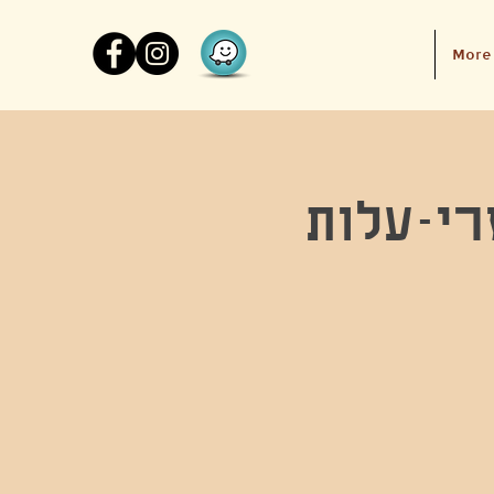
More
רי-עלות