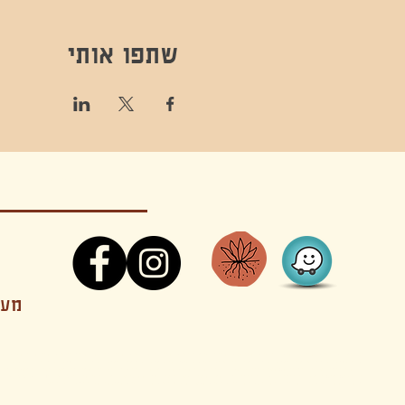
שתפו אותי
קונטקט,ריקוד,תנועה,אקסטטיק,אקסטטיק דאנס, מסי
מענה
קטנים בהוד השרון סטודיו להשכרה חוגים סדנאות הרצאות פעילויות להורים וילדים ארועים אינטימיים קולינריה עכשווית אווירה קסומה בשרון מסיבות פרטיות מסעדה בשד
נשכח ילדים חלל לארוע פרטי חלל הרצאות חלל הופעות חלל הרצאות וארועים עסקיים אולמות ארועים בוטיק ארועים משפחתיים אווירת שאנטי אווירת סיני