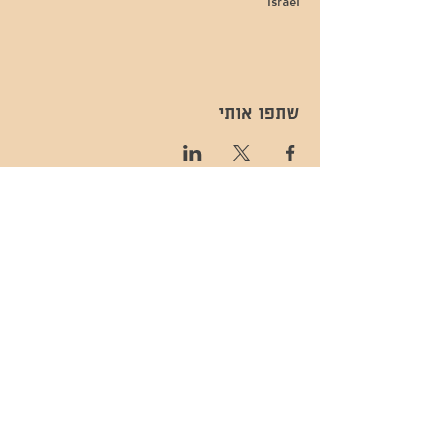
Israel
שתפו אותי
- השכרות ואירועים - 052-829-8811
- בית קפה-
מענה בימים שני עד שישי -08:00-
054-544-9505
15:00 -