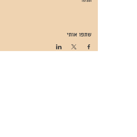
Israel
שתפו אותי
- השכרות ואירועים - 052-829-8811
- בית קפה-
מענה בימים שני עד שישי -08:00-
054-544-9505
15:00 -