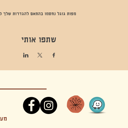
מפות גוגל נחסמו בהתאם להגדרות שלך לנתו
שתפו אותי
קונטקט,ריקוד,תנועה,אקסטטיק,אקסטטיק דאנס, מסי
מענה