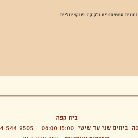
נים סטטיסטיים ולקוקיז פונקציונליים.
בה, חגיגה , סדנאות , אמבטיות קרח,סווט לודג, ארוחה הודית, קבל שבת,ירון פאר,רותם בר אור ,קונטקט ג'אם ,איריס נייס, פרפורמנס,סרטים , אמנות ,טבי,גוף ,מיצג, אוכל צמחוני ,ריטר
אימפרוביזציה
- בית קפה-
 בימים שני עד שישי -08:00-15:00 -
4-544-9505