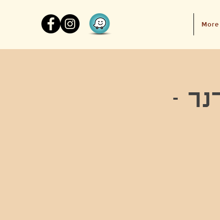
More
נר -