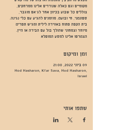
מפגש מרתק בין סגנונות וארצות של מוזיקאים
מקומיים וגם כאלה שנודדים אלינו ממרחקים,
צוללים כל שבוע בכיוון אחר לג'אם מוגבר,
ספונטני, חי ובועט. מוזמנים להגיע עם כלי נגינה.
בית הקפה פתוח באווירה לילית ומגיש תפריט
מיוחד וצמחוני שהולך בול עם הבירה או היין.
הצטרפו אלינו למסע המופלא
זמן ומיקום
09 ביוני 2022, 21:00
Hod Hasharon, Kfar Sava, Hod Hasharon,
Israel
שתפו אותי