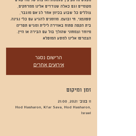
מפגש מרתק בין סגנונות וארצות של מוזיקאים
מקומיים וגם כאלה שנודדים אלינו ממרחקים,
צוללים כל שבוע בכיוון אחר לג'אם מוגבר,
ספונטני, חי ובועט. מוזמנים להגיע עם כלי נגינה.
בית הקפה פתוח באווירה לילית ומגיש תפריט
מיוחד וצמחוני שהולך בול עם הבירה או היין.
הצטרפו אלינו למסע המופלא
הרישום נסגר
אירועים אחרים
זמן ומיקום
11 בנוב׳ 2021, 21:00
Hod Hasharon, Kfar Sava, Hod Hasharon,
Israel