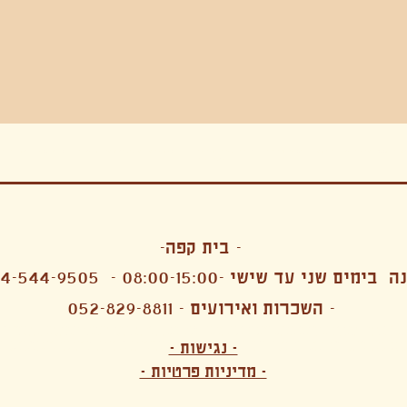
בה, חגיגה , סדנאות , אמבטיות קרח,סווט לודג, ארוחה הודית, קבל שבת,ירון פאר,רותם בר אור ,קונטקט ג'אם ,איריס נייס, פרפורמנס,סרטים , אמנות ,טבי,גוף ,מיצג, אוכל צמחוני ,ריטר
אימפרוביזציה
- בית קפה-
 בימים שני עד שישי -08:00-15:00 -
4-544-9505
- השכרות ואירועים - 052-829-8811
הפקות מקצועיות ארועי חברה קטנים רעיונות לארועי חברה ארועי חברה הוצאה מוכרת ארועי חברה בתל 
לעובדים משאבי אנוש רווחה מנהלות משאבי אנוש HR מנהלות רווחה הפקת ארועים לארגונים רכזי משאבי אנוש מנהלות משאבי אנוש בהייטק משאבי אנוש בהייטק ארועים קטנים עד 150 ארועים בינוניים עד 250 אווירה כפקית שדות אירוח מהלב בת מצווה בר מצווה חת
ות עם חללים פרטיים מדיטציה יוגה פילאטיס ניקוי רעלים סטודיו להשכרה בתל אביב חללי עבודה סטודיו לאמנים להשכרה סדנאות בישול סדנאות קליעה סדנאות תיפוף סדנאות נגרות סטודיו ל
- נגישות -
ירקות אורגני מהגינה צמחוני בהוד השרון טבעוני בהוד השרון שייקים מיצים תפריט עסקיות תפריט משלוחים קפה סילו קמבוצ'ה ארוחת בוקר VEGAN MENU VEGETERIAN MENU מנות פתיחה כריכים סלטים לאכול עם העיניים פאלאטס קוקטיילים בוריטו ארוחת בוקר זוגית ארוחת צהריים צ
- מדיניות פרטיות -