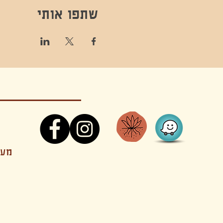
שתפו אותי
קונטקט,ריקוד,תנועה,אקסטטיק,אקסטטיק דאנס, מסי
מענה
קטנים בהוד השרון סטודיו להשכרה חוגים סדנאות הרצאות פעילויות להורים וילדים ארועים אינטימיים קולינריה עכשווית אווירה קסומה בשרון מסיבות פרטיות מסעדה בשד
נשכח ילדים חלל לארוע פרטי חלל הרצאות חלל הופעות חלל הרצאות וארועים עסקיים אולמות ארועים בוטיק ארועים משפחתיים אווירת שאנטי אווירת סיני