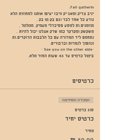
יניב צדיק ומאג׳יק וויבז יעיפו אותנו למחוזות הלא
נודע כל אחד לבד וגם בק טו בק .
מוזמנים.ות למסע פסיכדלי מעמיק, מטלטל ,
משקשק ומקרקר כמו שרק אצלנו יכול להיות .
נתחמם ליד המדורה עם כל הלבבות הרוקדים.ות
ונהפוך לנמרות וברבורים.
-See you on the other side -
ביטול כרטיס עד 48 שעות החזר מלא.
כרטיסים
המכירה הסתיימה
סוג כרטיס
כרטיס יחיד
מחיר