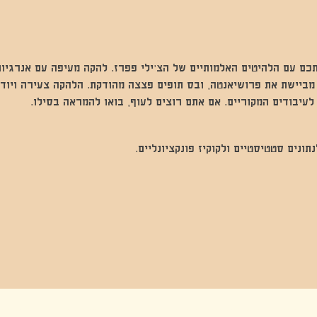
כם עם הלהיטים האלמותיים של הצ׳ילי פפרז. להקה מעיפה עם אנרגיות
ביישת את פרושיאנטה, ובס תופים פצצה מהודקת. הלהקה צעירה ויודע
עיבודים המקוריים. אם אתם רוצים לעוף, בואו להמראה בסילו.
נים סטטיסטיים ולקוקיז פונקציונליים.
בה, חגיגה , סדנאות , אמבטיות קרח,סווט לודג, ארוחה הודית, קבל שבת,ירון פאר,רותם בר אור ,קונטקט ג'אם ,איריס נייס, פרפורמנס,סרטים , אמנות ,טבי,גוף ,מיצג, אוכל צמחוני ,ריטר
אימפרוביזציה