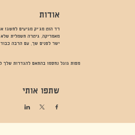
אודות
רד הוט מג׳יק מגיעים לחשגז את
מאמריקה, גיטרה חשמלית שלא מ
ישר לפנים שך, עם הרבה כבוד ל
מפות גוגל נחסמו בהתאם להגדרות שלך לנתו
שתפו אותי
קונטקט,ריקוד,תנועה,אקסטטיק,אקסטטיק דאנס, מסי