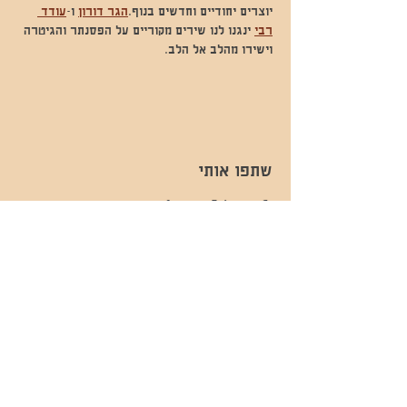
יוצרים יחודיים וחדשים בנוף.
הגר דורון
 ו-
עודד 
רבי
 ינגנו לנו שירים מקוריים על הפסנתר והגיטרה 
וישירו מהלב אל הלב.
שתפו אותי
- השכרות ואירועים - 052-829-8811
- בית קפה-
מענה בימים שני עד שישי -08:00-
054-544-9505
15:00 -