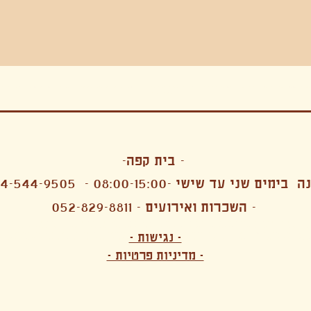
בה, חגיגה , סדנאות , אמבטיות קרח,סווט לודג, ארוחה הודית, קבל שבת,ירון פאר,רותם בר אור ,קונטקט ג'אם ,איריס נייס, פרפורמנס,סרטים , אמנות ,טבי,גוף ,מיצג, אוכל צמחוני ,ריטר
אימפרוביזציה
- בית קפה-
 בימים שני עד שישי -08:00-15:00 -
4-544-9505
- השכרות ואירועים - 052-829-8811
הפקות מקצועיות ארועי חברה קטנים רעיונות לארועי חברה ארועי חברה הוצאה מוכרת ארועי חברה בתל 
לעובדים משאבי אנוש רווחה מנהלות משאבי אנוש HR מנהלות רווחה הפקת ארועים לארגונים רכזי משאבי אנוש מנהלות משאבי אנוש בהייטק משאבי אנוש בהייטק ארועים קטנים עד 150 ארועים בינוניים עד 250 אווירה כפקית שדות אירוח מהלב בת מצווה בר מצווה חת
ות עם חללים פרטיים מדיטציה יוגה פילאטיס ניקוי רעלים סטודיו להשכרה בתל אביב חללי עבודה סטודיו לאמנים להשכרה סדנאות בישול סדנאות קליעה סדנאות תיפוף סדנאות נגרות סטודיו ל
- נגישות -
ירקות אורגני מהגינה צמחוני בהוד השרון טבעוני בהוד השרון שייקים מיצים תפריט עסקיות תפריט משלוחים קפה סילו קמבוצ'ה ארוחת בוקר VEGAN MENU VEGETERIAN MENU מנות פתיחה כריכים סלטים לאכול עם העיניים פאלאטס קוקטיילים בוריטו ארוחת בוקר זוגית ארוחת צהריים צ
- מדיניות פרטיות -