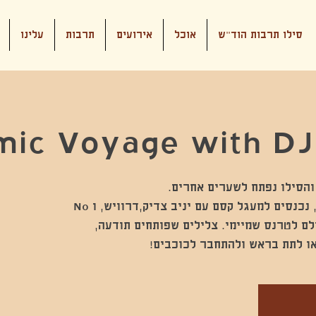
סילו תרבות הוד"ש
אוכל
אירועים
תרבות
עלינו
mic Voyage with DJ
ב-25.10, בין 17:00 ל-23:00, נכנסים למעגל קסם עם יניב צדיק,דרוויש, ו No
ת עולם לטרנס שמיימי. צלילים שפותחים תודעה,
ו לתת בראש ולהתחבר לכוכבים!