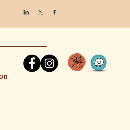
קונטקט,ריקוד,תנועה,אקסטטיק,אקסטטיק דאנס, מסי
מענה
קטנים בהוד השרון סטודיו להשכרה חוגים סדנאות הרצאות פעילויות להורים וילדים ארועים אינטימיים קולינריה עכשווית אווירה קסומה בשרון מסיבות פרטיות מסעדה בשד
נשכח ילדים חלל לארוע פרטי חלל הרצאות חלל הופעות חלל הרצאות וארועים עסקיים אולמות ארועים בוטיק ארועים משפחתיים אווירת שאנטי אווירת סיני