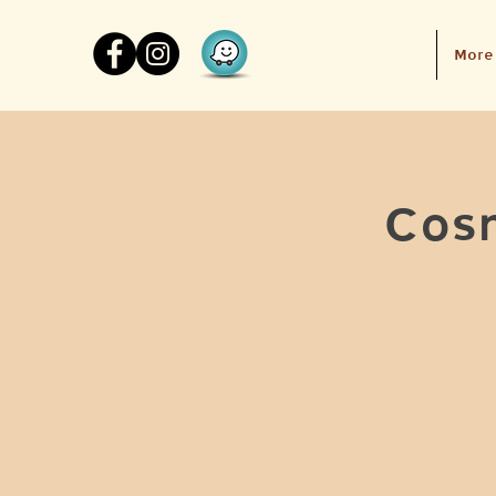
More
Cos