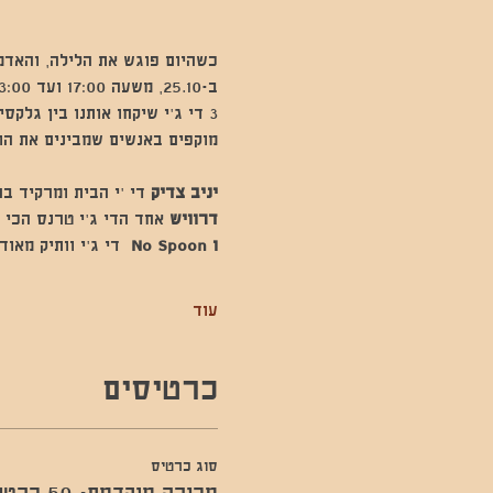
כשהיום פוגש את הלילה, והאדמ
ב-25.10, משעה 17:00 ועד 23:00, אנחנו מזמינים אתכם למסיבה שבה הצלילים מנווטים את התודעה.
3 די ג'י שיקחו אותנו בין גל
מוקפים באנשים שמבינים את הוו
יניב צדיק 
די 'י הבית ומרקיד ב
דרוויש 
אחד הדי ג'י טרנס הכי 
ו No Spoon 
 די ג'י וותיק מא
עוד
כרטיסים
סוג כרטיס
מכירה מוקדמת- 50 כרטיסים