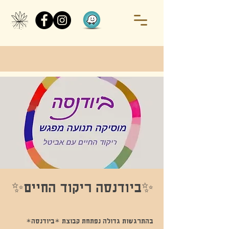
✨️ביודנסה ריקוד החיים✨
בהתרגשות גדולה נפתחת קבוצת *ביודנסה*