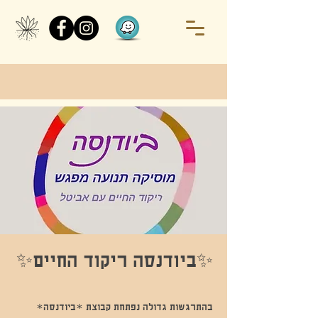
✨️ביודנסה ריקוד החיים✨
בהתרגשות גדולה נפתחת קבוצת *ביודנסה*