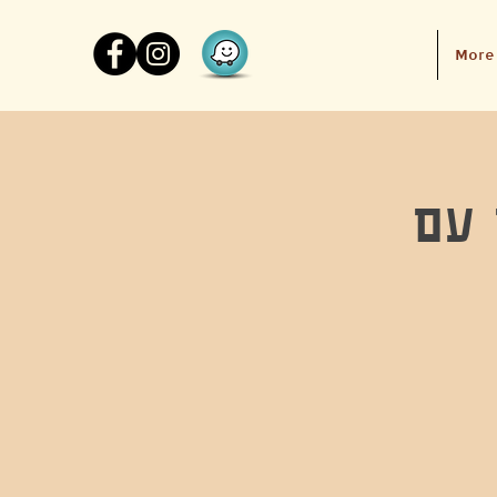
More
 עם