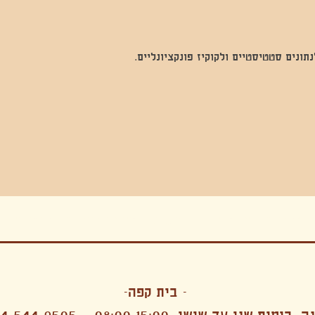
נים סטטיסטיים ולקוקיז פונקציונליים.
בה, חגיגה , סדנאות , אמבטיות קרח,סווט לודג, ארוחה הודית, קבל שבת,ירון פאר,רותם בר אור ,קונטקט ג'אם ,איריס נייס, פרפורמנס,סרטים , אמנות ,טבי,גוף ,מיצג, אוכל צמחוני ,ריטר
אימפרוביזציה
- בית קפה-