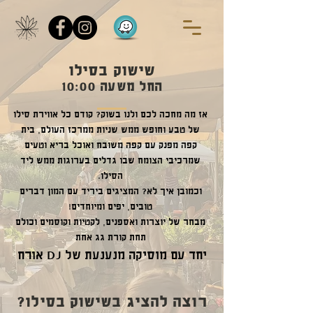
שישוק בסילו
החל משעה 10:00
אז מה מחכה לכם ולנו בשוק? קודם כל אווירת סילו
של טבע וחופש ממש שניות ממרכז העולם, בית
קפה מפנק עם קפה משובח ואוכל בריא וטעים
שמרכיבי הצומח שבו גדלים בערוגות ממש ליד
הסילו.
וכמובן איך לא? המציגים ביריד עם המון דברים
טובים, יפים ומיוחדים!
מבחר של יוצרות ואספנים, לקטיות וקוסמים וכולם
תחת קורת גג אחת
יחד עם מוסיקה מנענעת של DJ אורח
רוצה להציג בשישוק בסילו?