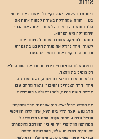
אודות
ביום שבת 24.5.2025  נקיים לראשונה את 'זה חי 
בנו' - חוויה שמתחילה בשירה לפתוח איתה את 
הלב וממשיכה במסיבה לשחרר איתה את הגוף 
שהמוזיקה היא המרפא.
נתמסר למוזיקה שתחבר אותנו לעצמנו, אחד 
לשניה, ויחד נדליק את מנורת השבט בה נמריא 
וננחת חזרה קצת אחרת מאיך שהגענו.
במסע שלנו המשתתפים יוצרים יחד את החוויה ולא 
רק צופים בה מהצד.  
כל אחת ואחד מביאים מחשבה, רגש ואנרגיה – 
ויחד, דרך הצלילים והחיבור, ניצור מרחב שבו 
אפשר פשוט להיות, להרגיש ולנוע בחופשיות.
את המסע יוביל יאיא כהן אהרונוב חבר וממקימי 
הדג נחש, יוצר ילדי בית העץ, אומן סולו ומוזיקאי 
מוביל זוכה 4 פרסי אקום. המסע מבוסס על 
הפרויקט המוזיקלי "זה חי בי" המורכב מטקסטים 
שעוסקים בפצעים שלנו, בהתבוננות פנימה  
ובריפוי שאנו זקוקים לו. בימים אלה יוצא לאויר 