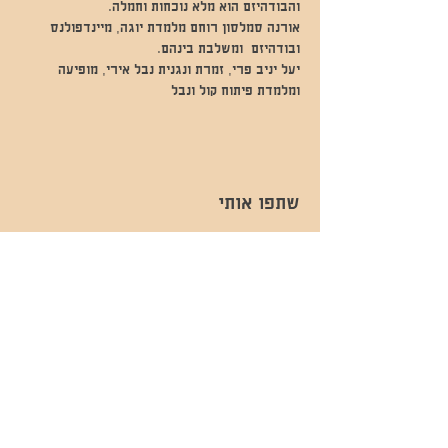
והבודהיזם הוא מלא נוכחות וחמלה. 
אורנה סמלסון רוחם מלמדת יוגה, מיינדפולנס 
ובודהיזם  ומשלבת בינהם. 
יעל יניב פרי, זמרת ונגנית נבל אירי, מופיעה 
ומלמדת פיתוח קול ונבל
שתפו אותי
- השכרות ואירועים - 052-829-8811
- בית קפה-
מענה בימים שני עד שישי -08:00-