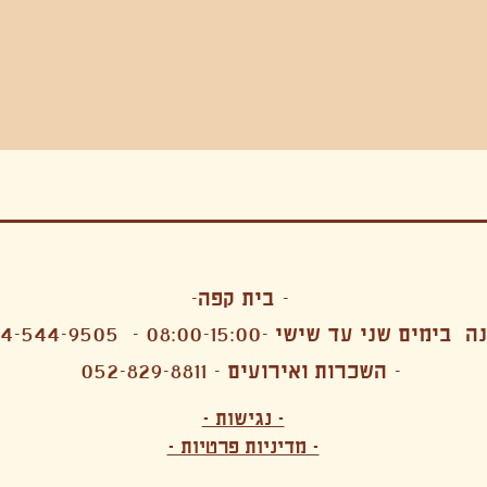
בה, חגיגה , סדנאות , אמבטיות קרח,סווט לודג, ארוחה הודית, קבל שבת,ירון פאר,רותם בר אור ,קונטקט ג'אם ,איריס נייס, פרפורמנס,סרטים , אמנות ,טבי,גוף ,מיצג, אוכל צמחוני ,ריטר
אימפרוביזציה
- בית קפה-
 בימים שני עד שישי -08:00-15:00 -
4-544-9505
- השכרות ואירועים - 052-829-8811
הפקות מקצועיות ארועי חברה קטנים רעיונות לארועי חברה ארועי חברה הוצאה מוכרת ארועי חברה בתל 
לעובדים משאבי אנוש רווחה מנהלות משאבי אנוש HR מנהלות רווחה הפקת ארועים לארגונים רכזי משאבי אנוש מנהלות משאבי אנוש בהייטק משאבי אנוש בהייטק ארועים קטנים עד 150 ארועים בינוניים עד 250 אווירה כפקית שדות אירוח מהלב בת מצווה בר מצווה חת
ות עם חללים פרטיים מדיטציה יוגה פילאטיס ניקוי רעלים סטודיו להשכרה בתל אביב חללי עבודה סטודיו לאמנים להשכרה סדנאות בישול סדנאות קליעה סדנאות תיפוף סדנאות נגרות סטודיו ל
- נגישות -
ירקות אורגני מהגינה צמחוני בהוד השרון טבעוני בהוד השרון שייקים מיצים תפריט עסקיות תפריט משלוחים קפה סילו קמבוצ'ה ארוחת בוקר VEGAN MENU VEGETERIAN MENU מנות פתיחה כריכים סלטים לאכול עם העיניים פאלאטס קוקטיילים בוריטו ארוחת בוקר זוגית ארוחת צהריים צ
- מדיניות פרטיות -