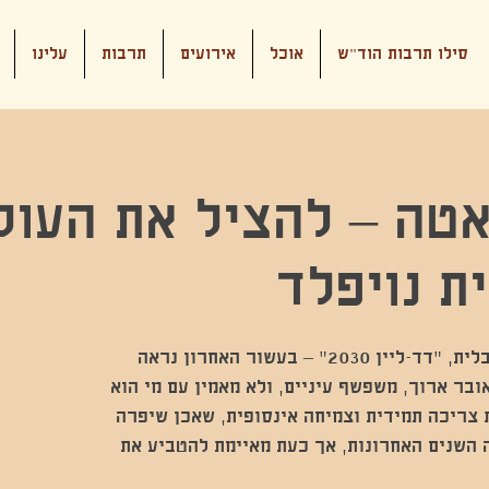
סילו תרבות הוד"ש
אוכל
אירועים
תרבות
עלינו
טה – להציל את העולם
ת נויפלד
משבר אקלים, התחממות גלובלית, "דד-ליין 2030" – בעשור האחרון נראה
בר ארוך, משפשף עיניים, ולא מאמין עם מי הוא
 צריכה תמידית וצמיחה אינסופית, שאכן שיפרה
ה השנים האחרונות, אך כעת מאיימת להטביע את