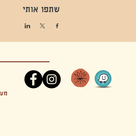
שתפו אותי
קונטקט,ריקוד,תנועה,אקסטטיק,אקסטטיק דאנס, מסי
מענה
קטנים בהוד השרון סטודיו להשכרה חוגים סדנאות הרצאות פעילויות להורים וילדים ארועים אינטימיים קולינריה עכשווית אווירה קסומה בשרון מסיבות פרטיות מסעדה בשד
נשכח ילדים חלל לארוע פרטי חלל הרצאות חלל הופעות חלל הרצאות וארועים עסקיים אולמות ארועים בוטיק ארועים משפחתיים אווירת שאנטי אווירת סיני