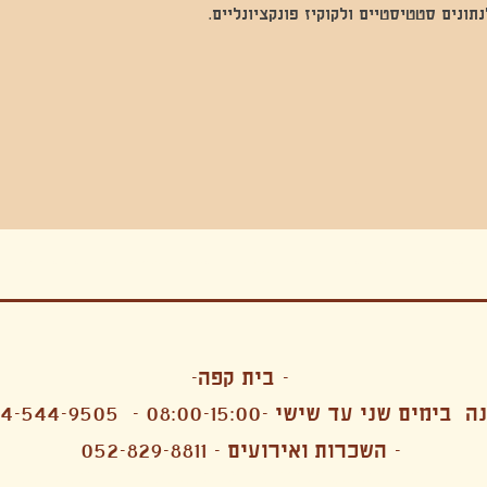
נים סטטיסטיים ולקוקיז פונקציונליים.
בה, חגיגה , סדנאות , אמבטיות קרח,סווט לודג, ארוחה הודית, קבל שבת,ירון פאר,רותם בר אור ,קונטקט ג'אם ,איריס נייס, פרפורמנס,סרטים , אמנות ,טבי,גוף ,מיצג, אוכל צמחוני ,ריטר
אימפרוביזציה
- בית קפה-
 בימים שני עד שישי -08:00-15:00 -
4-544-9505
- השכרות ואירועים - 052-829-8811
הפקות מקצועיות ארועי חברה קטנים רעיונות לארועי חברה ארועי חברה הוצאה מוכרת ארועי חברה בתל 
לעובדים משאבי אנוש רווחה מנהלות משאבי אנוש HR מנהלות רווחה הפקת ארועים לארגונים רכזי משאבי אנוש מנהלות משאבי אנוש בהייטק משאבי אנוש בהייטק ארועים קטנים עד 150 ארועים בינוניים עד 250 אווירה כפקית שדות אירוח מהלב בת מצווה בר מצווה חת