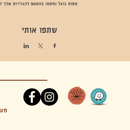
מפות גוגל נחסמו בהתאם להגדרות שלך לנתו
שתפו אותי
קונטקט,ריקוד,תנועה,אקסטטיק,אקסטטיק דאנס, מסי
מענה