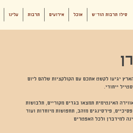
סילו תרבות הוד"ש
אוכל
אירועים
תרבות
עלינו
ן
ארץ יגיעו לקשט אתכם עם הקולקציות שלהם ליום
ווירה האינטימית תמצאו בגדים מקוריים, תלבושות
סיכיים, פירסינגים מזהב, תחפושות מיוחדות ועוד
נה למידברן ולכל האפטרים