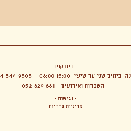
בה, חגיגה , סדנאות , אמבטיות קרח,סווט לודג, ארוחה הודית, קבל שבת,ירון פאר,רותם בר אור ,קונטקט ג'אם ,איריס נייס, פרפורמנס,סרטים , אמנות ,טבי,גוף ,מיצג, אוכל צמחוני ,ריטר
אימפרוביזציה
- בית קפה-
 בימים שני עד שישי -08:00-15:00 -
4-544-9505
- השכרות ואירועים - 052-829-8811
הפקות מקצועיות ארועי חברה קטנים רעיונות לארועי חברה ארועי חברה הוצאה מוכרת ארועי חברה בתל 
לעובדים משאבי אנוש רווחה מנהלות משאבי אנוש HR מנהלות רווחה הפקת ארועים לארגונים רכזי משאבי אנוש מנהלות משאבי אנוש בהייטק משאבי אנוש בהייטק ארועים קטנים עד 150 ארועים בינוניים עד 250 אווירה כפקית שדות אירוח מהלב בת מצווה בר מצווה חת
ות עם חללים פרטיים מדיטציה יוגה פילאטיס ניקוי רעלים סטודיו להשכרה בתל אביב חללי עבודה סטודיו לאמנים להשכרה סדנאות בישול סדנאות קליעה סדנאות תיפוף סדנאות נגרות סטודיו ל
- נגישות -
ירקות אורגני מהגינה צמחוני בהוד השרון טבעוני בהוד השרון שייקים מיצים תפריט עסקיות תפריט משלוחים קפה סילו קמבוצ'ה ארוחת בוקר VEGAN MENU VEGETERIAN MENU מנות פתיחה כריכים סלטים לאכול עם העיניים פאלאטס קוקטיילים בוריטו ארוחת בוקר זוגית ארוחת צהריים צ
- מדיניות פרטיות -