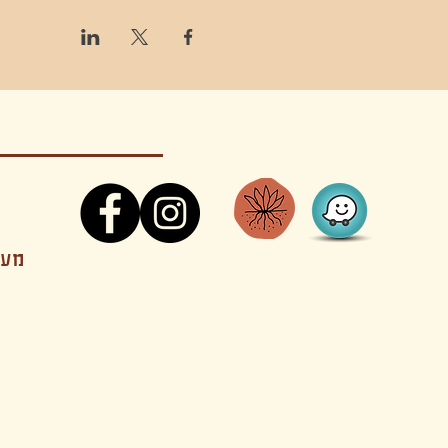
קונטקט,ריקוד,תנועה,אקסטטיק,אקסטטיק דאנס, מסי
מענה
קטנים בהוד השרון סטודיו להשכרה חוגים סדנאות הרצאות פעילויות להורים וילדים ארועים אינטימיים קולינריה עכשווית אווירה קסומה בשרון מסיבות פרטיות מסעדה בשד
נשכח ילדים חלל לארוע פרטי חלל הרצאות חלל הופעות חלל הרצאות וארועים עסקיים אולמות ארועים בוטיק ארועים משפחתיים אווירת שאנטי אווירת סיני