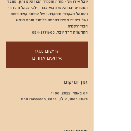
יובל אידו טל - מורה ותלמיד הבודהיזם והזן. מחבר
הספרים ׳בודהיזם: מבוא קצר׳, ׳לבי נבהל מהירח׳
והמנהל האקדמי והמקצועי של עמותת קשב פתוח
ושל ביה״ס פסיכודהרמה ללימוד תורת הנפש
ההרשמה דרך יובל, 054-2771600
הרישום נסגר
אירועים אחרים
זמן ומיקום
04 באפר׳ 2022, 11:00
siloculture, סילו, Hod Hasharon, Israel