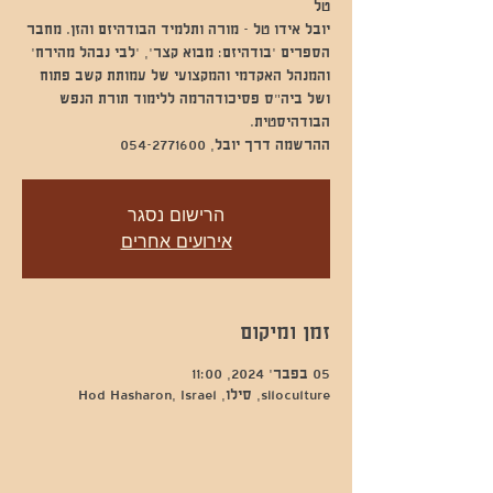
יובל אידו טל - מורה ותלמיד הבודהיזם והזן. מחבר
הספרים ׳בודהיזם: מבוא קצר׳, ׳לבי נבהל מהירח׳
והמנהל האקדמי והמקצועי של עמותת קשב פתוח
ושל ביה״ס פסיכודהרמה ללימוד תורת הנפש
ההרשמה דרך יובל, 054-2771600
הרישום נסגר
אירועים אחרים
זמן ומיקום
05 בפבר׳ 2024, 11:00
siloculture, סילו, Hod Hasharon, Israel