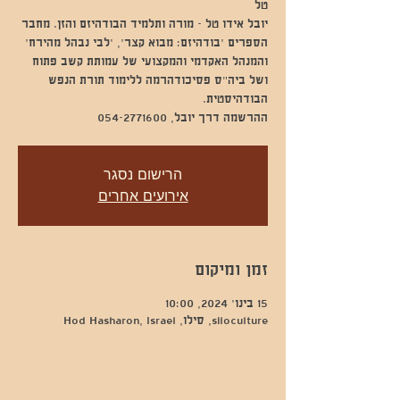
יובל אידו טל - מורה ותלמיד הבודהיזם והזן. מחבר
הספרים ׳בודהיזם: מבוא קצר׳, ׳לבי נבהל מהירח׳
והמנהל האקדמי והמקצועי של עמותת קשב פתוח
ושל ביה״ס פסיכודהרמה ללימוד תורת הנפש
ההרשמה דרך יובל, 054-2771600
הרישום נסגר
אירועים אחרים
זמן ומיקום
15 בינו׳ 2024, 10:00
siloculture, סילו, Hod Hasharon, Israel