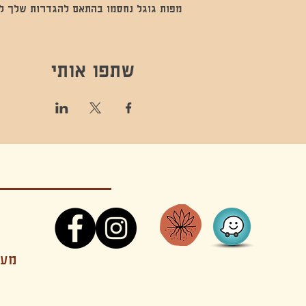
מפות גוגל נחסמו בהתאם להגדרות שלך לנתו
שתפו אותי
קונטקט,ריקוד,תנועה,אקסטטיק,אקסטטיק דאנס, מסי
מענה