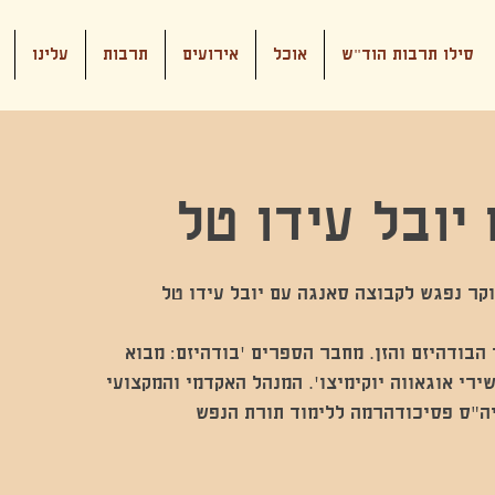
סילו תרבות הוד"ש
אוכל
אירועים
תרבות
עלינו
יובל עידו טל
 הבודהיזם והזן. מחבר הספרים ׳בודהיזם: מבוא
שירי אוגאווה יוקימיצו׳. המנהל האקדמי והמקצועי
ה״ס פסיכודהרמה ללימוד תורת הנפש