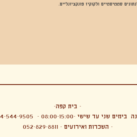
נים סטטיסטיים ולקוקיז פונקציונליים.
בה, חגיגה , סדנאות , אמבטיות קרח,סווט לודג, ארוחה הודית, קבל שבת,ירון פאר,רותם בר אור ,קונטקט ג'אם ,איריס נייס, פרפורמנס,סרטים , אמנות ,טבי,גוף ,מיצג, אוכל צמחוני ,ריטר
אימפרוביזציה
- בית קפה-
 בימים שני עד שישי -08:00-15:00 -
4-544-9505
- השכרות ואירועים - 052-829-8811
הפקות מקצועיות ארועי חברה קטנים רעיונות לארועי חברה ארועי חברה הוצאה מוכרת ארועי חברה בתל 
לעובדים משאבי אנוש רווחה מנהלות משאבי אנוש HR מנהלות רווחה הפקת ארועים לארגונים רכזי משאבי אנוש מנהלות משאבי אנוש בהייטק משאבי אנוש בהייטק ארועים קטנים עד 150 ארועים בינוניים עד 250 אווירה כפקית שדות אירוח מהלב בת מצווה בר מצווה חת