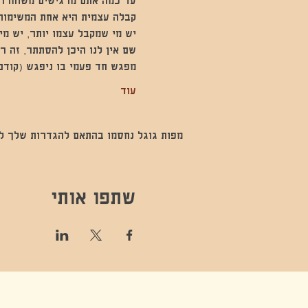
עד כמה אתם מרגישים משוחררים
קבלה עצמית היא אחת המשימות
יש מי שמקבל עצמו יותר, יש מי
שם אין לנו היכן להסתתר, זה רק
מפגש חד פעמי בו ניפגש (קודם 
עוד
מפות גוגל נחסמו בהתאם להגדרות שלך לנתו
שתפו אותי
קונטקט,ריקוד,תנועה,אקסטטיק,אקסטטיק דאנס, מסי