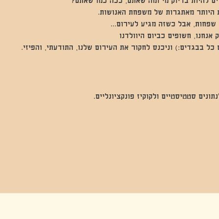
 להיות בדיוק מי ומה שאתם, ככה כמו שאתם?
 היותר מאתגרות של משפחת האנושות. 
 שפחות, אבל כשזה מגיע לעירום...
 אנחנו, חשופים כביום היוולדנו
כל בבגדים:) וניכנס לחקור את העירום שלנו, התודעתי, והפיזי.
נים סטטיסטיים ולקוקיז פונקציונליים.
בה, חגיגה , סדנאות , אמבטיות קרח,סווט לודג, ארוחה הודית, קבל שבת,ירון פאר,רותם בר אור ,קונטקט ג'אם ,איריס נייס, פרפורמנס,סרטים , אמנות ,טבי,גוף ,מיצג, אוכל צמחוני ,ריטר
אימפרוביזציה