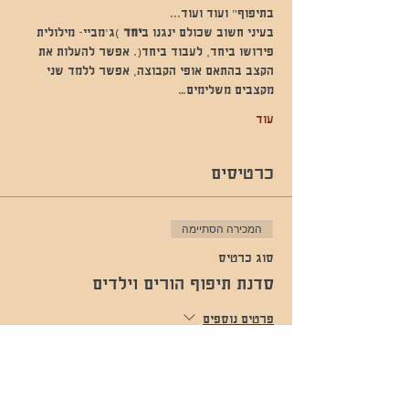
בתיפוף" ועוד ועוד...
בעיני חשוב שכולם ינגנו ב
יחד 
)ג'מביי- מילולית 
פירושו ביחד, לעבוד ביחד(. אפשר להעלות את 
הקצב בהתאם אופי הקבוצה, אפשר ללמד שני 
מקצבים משלימים…
עוד
כרטיסים
המכירה הסתיימה
סוג כרטיס
סדנת תיפוף הורים וילדים
פרטים נוספים
מחיר