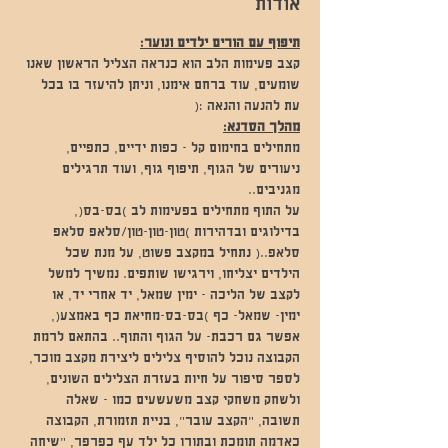
אודות
תיפוף עם הורים ילדים ונוער:
קצב פעימות הלב הוא כנראה הצליל הראשון שאנו 
שומעים, עוד ברחם אימנו, וניתן להיעזר בו בכל 
עת להנעה והנאה :(
מהלך הסדנא:
מתחילים בחימום קל - כפות ידיים, כתפיים, 
ניעורים של הגוף, תיפוף גוף, ועוד תרגילים 
מגניבים..
על התוף מתחילים בפעימות לב )בס-בס(, 
בדילוגים ובדהירות )טון-טון-טון/סלאפ סלאפ 
סלאפ..( נתחיל במקצב פשוט, על מנת שכל 
הילדים יצליחו, וירגישו שותפים. נמשיך למשל 
לקצב של הליכה - ימין שמאל, יד אחרי יד, או 
ימין- שמאל- כף )בס-בס-מחיאת כף באמצע(, 
אפשר גם רכבת- על הגוף והתוף.. בהתאם לרמת 
הקבוצה נוכל להוסיף צלילים ליצירת מקצב מוכר, 
לספר סיפור על חיות בעזרת הצלילים השונים, 
ולשחק משחקי קצב משעשעים כמו - שאלה 
תשובה, "הקצב עובר", בניית תזמורת, הקבוצה 
כאדמה תומכת ובתורו כל ילד עף כפרפר, "שיחה 