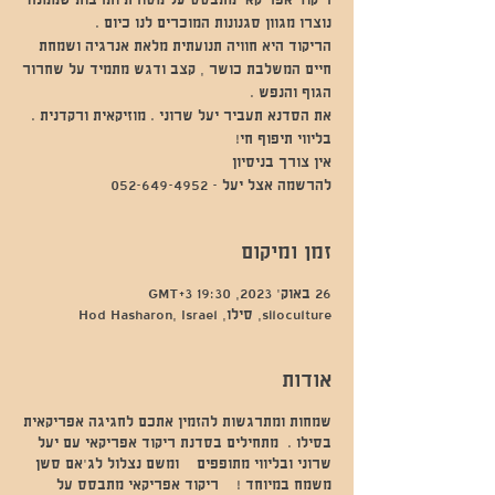
ריקוד אפריקאי מתבסס על מסורת ותרבות שממנה
הריקוד היא חוויה תנועתית מלאת אנרגיה ושמחת
חיים המשלבת כושר , קצב ודגש מתמיד על שחרור
להרשמה אצל יעל - 052-649-4952
זמן ומיקום
26 באוק׳ 2023, 19:30 GMT‎+3‎
siloculture, סילו, Hod Hasharon, Israel
אודות
שמחות ומתרגשות להזמין אתכם לחגיגה אפריקאית
בסילו . מתחילים בסדנת ריקוד אפריקאי עם יעל
שרוני ובליווי מתופפים ומשם נצלול לג'אם סשן
משמח במיוחד ! ריקוד אפריקאי מתבסס על