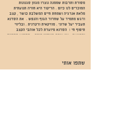
מסורת ותרבות שממנה נוצרו מגוון סגנונות
המוכרים לנו כיום . הריקוד היא חוויה תנועתית
מלאת אנרגיה ושמחת חיים המשלבת כושר , קצב
ודגש מתמיד על שחרור הגוף והנפש . את הסדנא
תעביר יעל שרוני . מוזיקאית ורקדנית . ובליווי
תיפוף חי ! הסדנא מיועדת לכל אוהבי הקצב
והתנועה . אין צורך בניסיון קודם. הסדנא תתקיים
ביום חמישי בשעה 19:30-21:00 בסטודיו סילו הוד
השרון
.. (בוויז). עלות הסדנא - 130 ש"ח . 120 ש"ח
לנרשמים מראש ,תשלום במזומן במקום . שימו לב
שתפו אותי
מ"ס המקומות מוגבל . מוזמנים באהבה
לפרטים יעל-052-649-4952
- השכרות ואירועים - 052-829-8811
- בית קפה-
מענה בימים שני עד שישי -08:00-