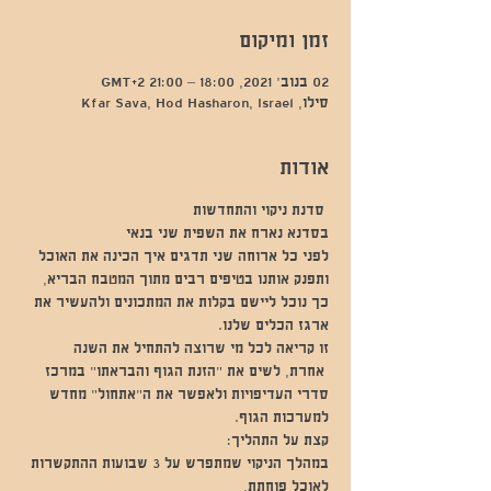
זמן ומיקום
02 בנוב׳ 2021, 18:00 – 21:00 GMT‎+2‎
סילו, Kfar Sava, Hod Hasharon, Israel
אודות
 סדנת ניקוי והתחדשות 
בסדנא נארח את השפית שני בנאי
לפני כל ארוחה שני תדגים איך הכינה את האוכל 
ותפנק אותנו בטיפים רבים מתוך המטבח הבריא, 
כך נוכל ליישם בקלות את המתכונים ולהעשיר את 
ארגז הכלים שלנו. 
זו קריאה לכל מי שרוצה להתחיל את השנה 
 אחרת, לשים את "הזנת הגוף והבראתו" במרכז 
סדרי העדיפויות ולאפשר את ה"אתחול" מחדש 
למערכות הגוף. 
קצת על התהליך: 
במהלך הניקוי שמתפרש על 3 שבועות ההתקשרות 
לאוכל פוחתת,