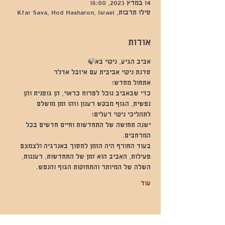
14 במרץ 2023, 18:00
סילו תרבות, Kfar Sava, Hod Hasharon, Israel
אודות
אביב הגיע, ניקוי בא🍃
סדנת ניקוי אביבית עם איזבל אדלר 
אתחול מחדש! 
כדי שבאביב נוכל לפרוח כראוי, הן גופנית והן 
נפשית, הגוף מבקש רענון וזהו זמן מושלם 
לתהליכי ניקוי רעלים!   
ישנה תחושה של התחדשות וחיים חדשים בכל 
המרחבים.
בעוד החורף היה הזמן לחסוך באנרגיה ולצמצם 
פעילות, האביב הוא זמן של התחדשות, רעננות, 
השלה של המיותר והתחזקות הגוף והנפש.  
עוד