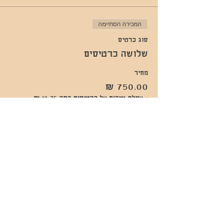
המכירה הסתיימה
סוג כרטיס
שלושה כרטיסים
מחיר
+ עמלת שירות על כרטיסים בסך ‏18.75 ‏₪
שתפו אותי