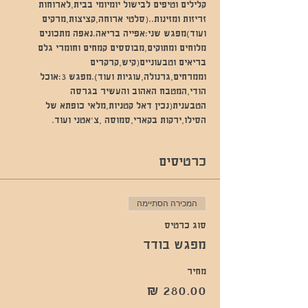
קלילים וטיפים לבישול יומיומי בבית,לארוחות 
זריזות ומזינות..(סלטי ארוחה,קציצות,מרקים 
ועוד)מפגש שני:אפייה בריאה.נאפה מתכונים 
מלוחים ומתוקים,מבוססים קמחים וחומרי גלם 
בריאים וטבעוניים(קיש,קרקרים 
וממרחים,גרנולה,עוגיות ועוד).מפגש 3:אוכל 
הודי,המטבח האהוב והעשיר בגרסה 
הטבענית(נכין דאל קטניות,מלאי כופתא של 
הסילו,ירקות בקארי,סמוסה ,צ'אטני ועוד. 
כרטיסים
המכירה הסתיימה
סוג כרטיס
מפגש בודד
מחיר