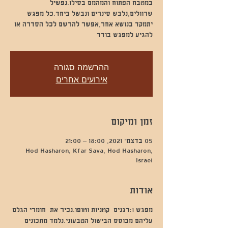
במטבח הפתוח והמהמם בסילו.נפשיל
שרוולים,נלבש סינרים ונבשל ביחד.כל מפגש
יתמקד בנושא אחר,אפשר להרשם לכל הסדרה או
להגיע למפגש בודד
ההרשמה סגורה
אירועים אחרים
זמן ומיקום
05 בדצמ׳ 2021, 18:00 – 21:00
Hod Hasharon, Kfar Sava, Hod Hasharon,
Israel
אודות
מפגש 1:דגנים  קטניות וטופו.נכיר את  חומרי הגלם 
עליהם מבוסס הבישול הטבעוני.נלמד מתכונים 