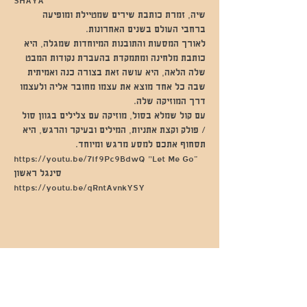
SHAYA
שיה, זמרת כותבת שירים שמטיילת ומופיעה 
ברחבי העולם בשנים האחרונות.
לאורך המסעות והתובנות המיוחדות שמגלה, היא 
כותבת מלחינה ומתמקדת בהעברת נקודות המבט 
שלה הלאה, היא עושה זאת בצורה כנה ואמיתית 
שבה כל אחד מוצא את עצמו מחובר אליה ולעצמו 
דרך המוזיקה שלה.
עם קול שמלא בסול, מוזיקה עם צלילים בגוון סול 
/ פולק וקצת אתניות, המילים ובעיקר והרגש, היא 
תסחוף אתכם למסע מרגש ומיוחד.
https://youtu.be/7lf9Pc9BdwQ ״Let Me Go” 
סינגל ראשון
https://youtu.be/qRntAvnkYSY
שתפו אותי