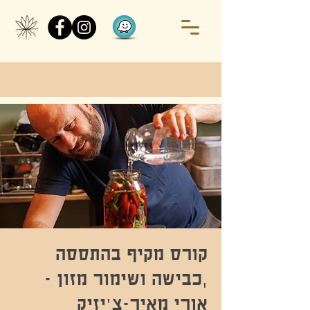
קורס מקיף בהתססה
,כבישה ושימור מזון -
אורי מאיר-צ׳יזיק