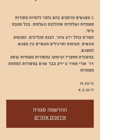
5 מפגשים מרתקים בהם נלמד להחיות מסורות
מקומיות ועולמיות שהולכות ונעלמות, בכל מטבח
הקורס כולל ידע עיוני, הבנת תהליכים, התנסות
מעשית, טעימות ותרגילים מעשיים בין מפגש
במסגרת מחקריו ועיסוקו במסורות מקומיות עוסק
דר' אורי מאיר-צ'יזיק כבר שנים במסורות התססה
4,11,18/9
ההרשמה סגורה
אירועים אחרים