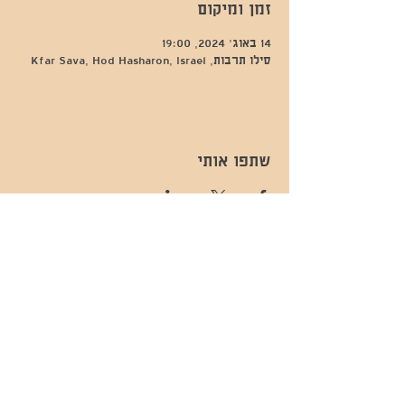
זמן ומיקום
14 באוג׳ 2024, 19:00
סילו תרבות, Kfar Sava, Hod Hasharon, Israel
שתפו אותי
- השכרות ואירועים - 052-829-8811
- בית קפה-
מענה בימים שני עד שישי -08:00-
054-544-9505
15:00 -