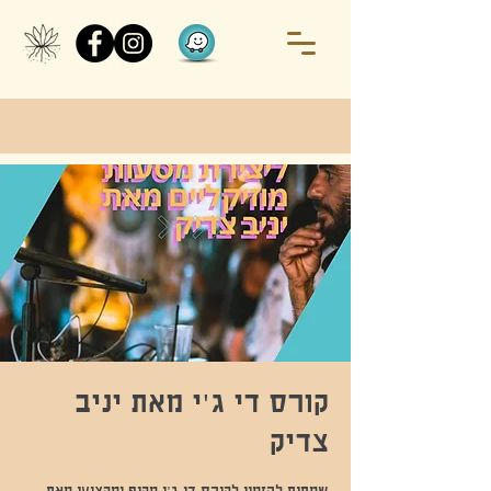
קורס די ג'י מאת יניב
צדיק