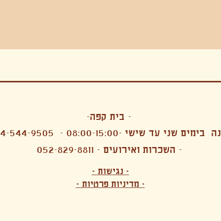
בה, חגיגה , סדנאות , אמבטיות קרח,סווט לודג, ארוחה הודית, קבל שבת,ירון פאר,רותם בר אור ,קונטקט ג'אם ,איריס נייס, פרפורמנס,סרטים , אמנות ,טבי,גוף ,מיצג, אוכל צמחוני ,ריטר
אימפרוביזציה
- בית קפה-
 בימים שני עד שישי -08:00-15:00 -
4-544-9505
- השכרות ואירועים - 052-829-8811
הפקות מקצועיות ארועי חברה קטנים רעיונות לארועי חברה ארועי חברה הוצאה מוכרת ארועי חברה בתל 
לעובדים משאבי אנוש רווחה מנהלות משאבי אנוש HR מנהלות רווחה הפקת ארועים לארגונים רכזי משאבי אנוש מנהלות משאבי אנוש בהייטק משאבי אנוש בהייטק ארועים קטנים עד 150 ארועים בינוניים עד 250 אווירה כפקית שדות אירוח מהלב בת מצווה בר מצווה חת
ות עם חללים פרטיים מדיטציה יוגה פילאטיס ניקוי רעלים סטודיו להשכרה בתל אביב חללי עבודה סטודיו לאמנים להשכרה סדנאות בישול סדנאות קליעה סדנאות תיפוף סדנאות נגרות סטודיו ל
- נגישות -
ירקות אורגני מהגינה צמחוני בהוד השרון טבעוני בהוד השרון שייקים מיצים תפריט עסקיות תפריט משלוחים קפה סילו קמבוצ'ה ארוחת בוקר VEGAN MENU VEGETERIAN MENU מנות פתיחה כריכים סלטים לאכול עם העיניים פאלאטס קוקטיילים בוריטו ארוחת בוקר זוגית ארוחת צהריים צ
- מדיניות פרטיות -