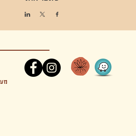
קונטקט,ריקוד,תנועה,אקסטטיק,אקסטטיק דאנס, מסי
מענה
קטנים בהוד השרון סטודיו להשכרה חוגים סדנאות הרצאות פעילויות להורים וילדים ארועים אינטימיים קולינריה עכשווית אווירה קסומה בשרון מסיבות פרטיות מסעדה בשד
נשכח ילדים חלל לארוע פרטי חלל הרצאות חלל הופעות חלל הרצאות וארועים עסקיים אולמות ארועים בוטיק ארועים משפחתיים אווירת שאנטי אווירת סיני