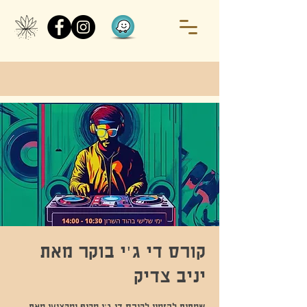
קורס די ג'י בוקר מאת
יניב צדיק