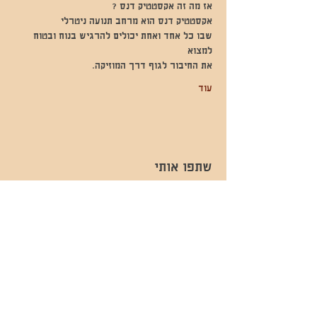
אז מה זה אקסטטיק דנס ?
אקסטטיק דנס הוא מרחב תנועה ניטרלי
שבו כל אחד ואחת יכולים להרגיש בנוח ובטוח 
למצוא
את החיבור לגוף דרך המוזיקה.
עוד
שתפו אותי
- השכרות ואירועים - 052-829-8811
- בית קפה-