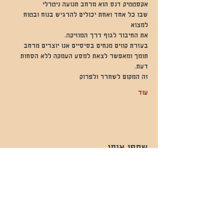
אקסטטיק דנס הוא מרחב תנועה ניטרלי
שבו כל אחד ואחת יכולים להרגיש בנוח ובטוח 
למצוא
את החיבור לגוף דרך המוזיקה.
בעזרת קווים מנחים בסיסיים אנו יוצרים מרחב 
תומך ומאפשר לצאת למסע העמקה ללא הסחות 
דעת.
זה המקום לשחרר ולפרוק
עוד
שתפו אותי
- השכרות ואירועים - 052-829-8811