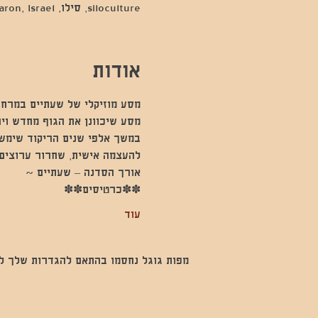
siloculture, סילו, Hod Hasharon, Israel
אודות
מסע מוזיקלי של שעתיים במרחב
מסע שיכוונן את הגוף מחדש וי
במשך אלפי שנים הריקוד שימש 
להעצמה אישית, שחרור ערוצים 
אורך הסדנה – שעתיים ~
✽✽כרטיסים✽✽
עוד
מפות גוגל נחסמו בהתאם להגדרות שלך לנתו