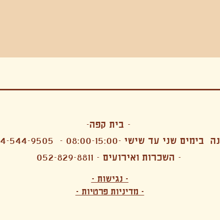
בה, חגיגה , סדנאות , אמבטיות קרח,סווט לודג, ארוחה הודית, קבל שבת,ירון פאר,רותם בר אור ,קונטקט ג'אם ,איריס נייס, פרפורמנס,סרטים , אמנות ,טבי,גוף ,מיצג, אוכל צמחוני ,ריטר
אימפרוביזציה
- בית קפה-
 בימים שני עד שישי -08:00-15:00 -
4-544-9505
- השכרות ואירועים - 052-829-8811
הפקות מקצועיות ארועי חברה קטנים רעיונות לארועי חברה ארועי חברה הוצאה מוכרת ארועי חברה בתל 
לעובדים משאבי אנוש רווחה מנהלות משאבי אנוש HR מנהלות רווחה הפקת ארועים לארגונים רכזי משאבי אנוש מנהלות משאבי אנוש בהייטק משאבי אנוש בהייטק ארועים קטנים עד 150 ארועים בינוניים עד 250 אווירה כפקית שדות אירוח מהלב בת מצווה בר מצווה חת
ות עם חללים פרטיים מדיטציה יוגה פילאטיס ניקוי רעלים סטודיו להשכרה בתל אביב חללי עבודה סטודיו לאמנים להשכרה סדנאות בישול סדנאות קליעה סדנאות תיפוף סדנאות נגרות סטודיו ל
- נגישות -
ירקות אורגני מהגינה צמחוני בהוד השרון טבעוני בהוד השרון שייקים מיצים תפריט עסקיות תפריט משלוחים קפה סילו קמבוצ'ה ארוחת בוקר VEGAN MENU VEGETERIAN MENU מנות פתיחה כריכים סלטים לאכול עם העיניים פאלאטס קוקטיילים בוריטו ארוחת בוקר זוגית ארוחת צהריים צ
- מדיניות פרטיות -