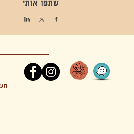
שתפו אותי
קונטקט,ריקוד,תנועה,אקסטטיק,אקסטטיק דאנס, מסי
מענה
קטנים בהוד השרון סטודיו להשכרה חוגים סדנאות הרצאות פעילויות להורים וילדים ארועים אינטימיים קולינריה עכשווית אווירה קסומה בשרון מסיבות פרטיות מסעדה בשד
נשכח ילדים חלל לארוע פרטי חלל הרצאות חלל הופעות חלל הרצאות וארועים עסקיים אולמות ארועים בוטיק ארועים משפחתיים אווירת שאנטי אווירת סיני