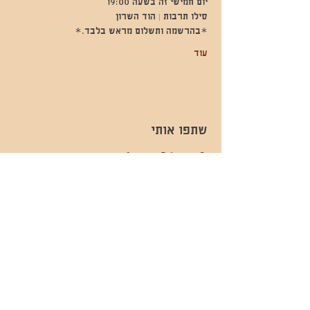
יום חמישי זה בשעה 19:00
סילו תרבות | הוד השרון 
*בהרשמה ותשלום מראש בלבד.*  
עוד
שתפו אותי
- השכרות ואירועים - 052-829-8811
- בית קפה-
מענה בימים שני עד שישי -08:00-
054-544-9505
15:00 -