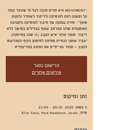
"MOVEMENT היא חווית חובה לכל מי שזוכר כמה
קל ופשוט לתת למוסיקה ולריקוד לשחרר ולנקות
אותך". חוויה עמוקה של חיבור למוסיקה ולתנועה
האותנטית שלנו במרחב עטוף בצלילים בחושך ללא
דיבור. תומר אלוני איש הקצב (15 שנה במיומנה)
יעביר אותנו הנחיית פתיחה לחימום הגוף והמודעות
לקצב ~ תומר גם יסיים את המסע במדיצטיית
הרישום נסגר
אירועים אחרים
זמן ומיקום
11 באוק׳ 2020, 20:30 – 23:00
סילו, Kfar Sava, Hod Hasharon, Israel