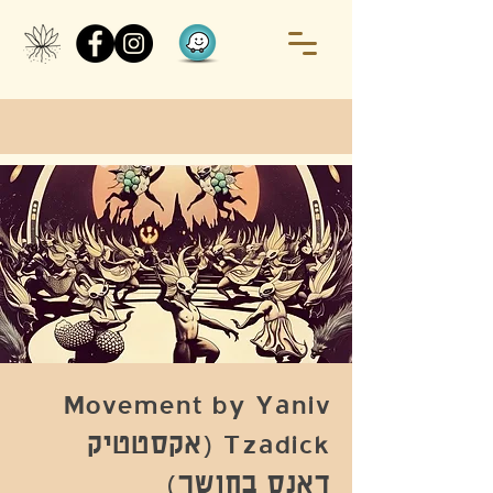
Movement by Yaniv
Tzadick (אקסטטיק
דאנס בחושך)