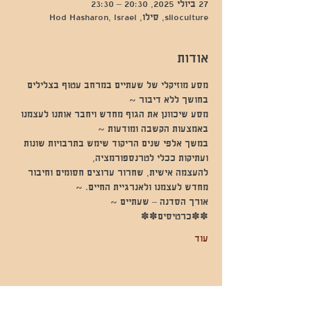
27 ביולי 2025, 20:30 – 23:30
siloculture, סילו, Hod Hasharon, Israel
אודות
מסע מוזיקלי של שעתיים במרחב עטוף בצלילים 
בחושך ללא דיבור ~
מסע שיכוונן את הגוף מחדש ויחבר אותנו לעצמנו 
באמצעות הקשבה ומודעות ~
במשך אלפי שנים הריקוד שימש בתרבויות שונות 
ועתיקות ככלי לטרנספורמציה,
להעצמה אישית, שחרור ערוצים חסומים וחיבור 
מחדש לעצמנו ולאנרגיית החיים. ~
אורך הסדנה – שעתיים ~
✽✽כרטיסים✽✽
עוד